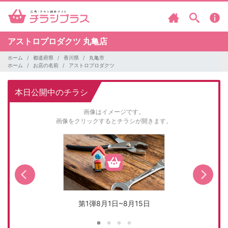
アストロプロダクツ
丸亀店
ホーム
都道府県
香川県
丸亀市
ホーム
お店の名前
アストロプロダクツ
本日公開中のチラシ
画像はイメージです。
画像をクリックするとチラシが開きます。
第1弾8月1日~8月15日