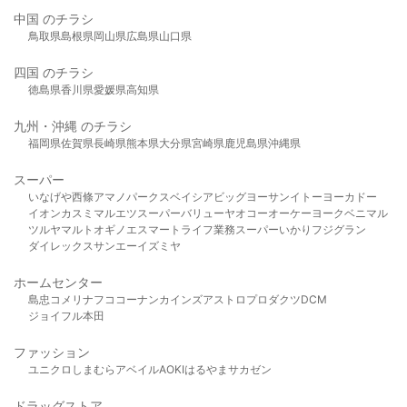
中国 のチラシ
鳥取県
島根県
岡山県
広島県
山口県
四国 のチラシ
徳島県
香川県
愛媛県
高知県
九州・沖縄 のチラシ
福岡県
佐賀県
長崎県
熊本県
大分県
宮崎県
鹿児島県
沖縄県
スーパー
いなげや
西條
アマノパークス
ベイシア
ビッグヨーサン
イトーヨーカドー
イオン
カスミ
マルエツ
スーパーバリュー
ヤオコー
オーケー
ヨークベニマル
ツルヤ
マルト
オギノ
エスマート
ライフ
業務スーパー
いかり
フジグラン
ダイレックス
サンエー
イズミヤ
ホームセンター
島忠
コメリ
ナフコ
コーナン
カインズ
アストロプロダクツ
DCM
ジョイフル本田
ファッション
ユニクロ
しまむら
アベイル
AOKI
はるやま
サカゼン
ドラッグストア