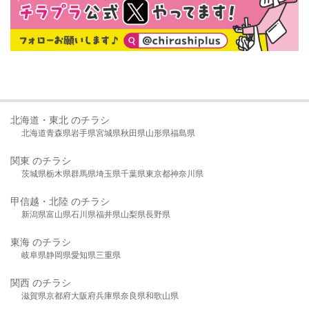
北海道・東北 のチラシ
北海道
青森県
岩手県
宮城県
秋田県
山形県
福島県
関東 のチラシ
茨城県
栃木県
群馬県
埼玉県
千葉県
東京都
神奈川県
甲信越・北陸 のチラシ
新潟県
富山県
石川県
福井県
山梨県
長野県
東海 のチラシ
岐阜県
静岡県
愛知県
三重県
関西 のチラシ
滋賀県
京都府
大阪府
兵庫県
奈良県
和歌山県