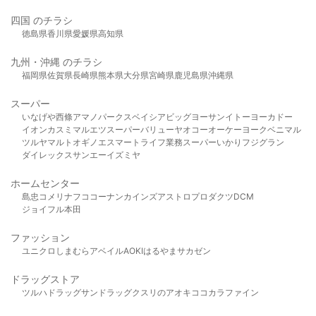
四国 のチラシ
徳島県
香川県
愛媛県
高知県
九州・沖縄 のチラシ
福岡県
佐賀県
長崎県
熊本県
大分県
宮崎県
鹿児島県
沖縄県
スーパー
いなげや
西條
アマノパークス
ベイシア
ビッグヨーサン
イトーヨーカドー
イオン
カスミ
マルエツ
スーパーバリュー
ヤオコー
オーケー
ヨークベニマル
ツルヤ
マルト
オギノ
エスマート
ライフ
業務スーパー
いかり
フジグラン
ダイレックス
サンエー
イズミヤ
ホームセンター
島忠
コメリ
ナフコ
コーナン
カインズ
アストロプロダクツ
DCM
ジョイフル本田
ファッション
ユニクロ
しまむら
アベイル
AOKI
はるやま
サカゼン
ドラッグストア
ツルハドラッグ
サンドラッグ
クスリのアオキ
ココカラファイン