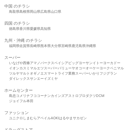
中国 のチラシ
鳥取県
島根県
岡山県
広島県
山口県
四国 のチラシ
徳島県
香川県
愛媛県
高知県
九州・沖縄 のチラシ
福岡県
佐賀県
長崎県
熊本県
大分県
宮崎県
鹿児島県
沖縄県
スーパー
いなげや
西條
アマノパークス
ベイシア
ビッグヨーサン
イトーヨーカドー
イオン
カスミ
マルエツ
スーパーバリュー
ヤオコー
オーケー
ヨークベニマル
ツルヤ
マルト
オギノ
エスマート
ライフ
業務スーパー
いかり
フジグラン
ダイレックス
サンエー
イズミヤ
ホームセンター
島忠
コメリ
ナフコ
コーナン
カインズ
アストロプロダクツ
DCM
ジョイフル本田
ファッション
ユニクロ
しまむら
アベイル
AOKI
はるやま
サカゼン
ドラッグストア