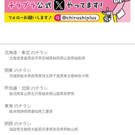
北海道・東北 のチラシ
北海道
青森県
岩手県
宮城県
秋田県
山形県
福島県
関東 のチラシ
茨城県
栃木県
群馬県
埼玉県
千葉県
東京都
神奈川県
甲信越・北陸 のチラシ
新潟県
富山県
石川県
福井県
山梨県
長野県
東海 のチラシ
岐阜県
静岡県
愛知県
三重県
関西 のチラシ
滋賀県
京都府
大阪府
兵庫県
奈良県
和歌山県