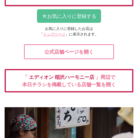
お気に入りに登録したお店は
「
トップページ
」に表示されます。
公式店舗ページを開く
「
エディオン
稲沢ハーモニー店
」周辺で
本日チラシを掲載している店舗一覧を開く