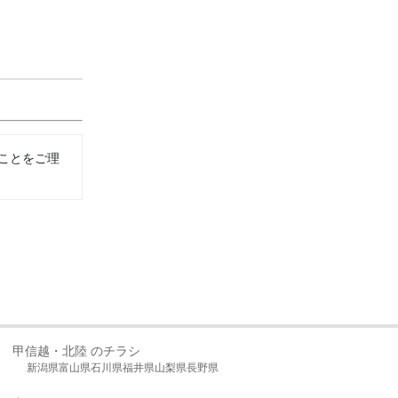
ことをご理
甲信越・北陸 のチラシ
新潟県
富山県
石川県
福井県
山梨県
長野県