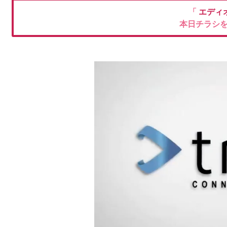
「
エディ
本日チラシ