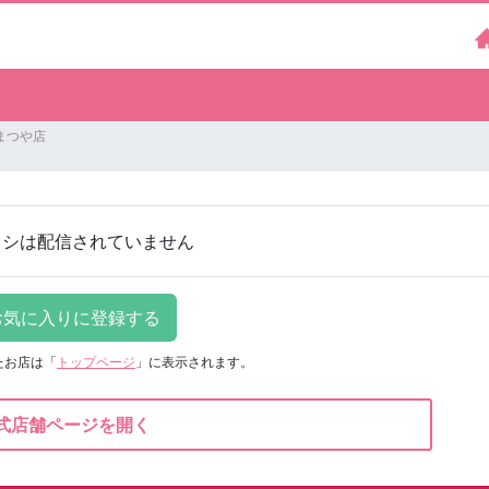
まつや店
ラシは配信されていません
たお店は
「
トップページ
」に表示されます。
式店舗ページを開く