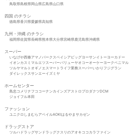
鳥取県
島根県
岡山県
広島県
山口県
四国 のチラシ
徳島県
香川県
愛媛県
高知県
九州・沖縄 のチラシ
福岡県
佐賀県
長崎県
熊本県
大分県
宮崎県
鹿児島県
沖縄県
スーパー
いなげや
西條
アマノパークス
ベイシア
ビッグヨーサン
イトーヨーカドー
イオン
カスミ
マルエツ
スーパーバリュー
ヤオコー
オーケー
ヨークベニマル
ツルヤ
マルト
オギノ
エスマート
ライフ
業務スーパー
いかり
フジグラン
ダイレックス
サンエー
イズミヤ
ホームセンター
島忠
コメリ
ナフコ
コーナン
カインズ
アストロプロダクツ
DCM
ジョイフル本田
ファッション
ユニクロ
しまむら
アベイル
AOKI
はるやま
サカゼン
ドラッグストア
ツルハドラッグ
サンドラッグ
クスリのアオキ
ココカラファイン