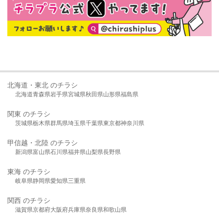
北海道・東北 のチラシ
北海道
青森県
岩手県
宮城県
秋田県
山形県
福島県
関東 のチラシ
茨城県
栃木県
群馬県
埼玉県
千葉県
東京都
神奈川県
甲信越・北陸 のチラシ
新潟県
富山県
石川県
福井県
山梨県
長野県
東海 のチラシ
岐阜県
静岡県
愛知県
三重県
関西 のチラシ
滋賀県
京都府
大阪府
兵庫県
奈良県
和歌山県