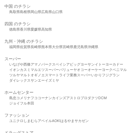
中国 のチラシ
鳥取県
島根県
岡山県
広島県
山口県
四国 のチラシ
徳島県
香川県
愛媛県
高知県
九州・沖縄 のチラシ
福岡県
佐賀県
長崎県
熊本県
大分県
宮崎県
鹿児島県
沖縄県
スーパー
いなげや
西條
アマノパークス
ベイシア
ビッグヨーサン
イトーヨーカドー
イオン
カスミ
マルエツ
スーパーバリュー
ヤオコー
オーケー
ヨークベニマル
ツルヤ
マルト
オギノ
エスマート
ライフ
業務スーパー
いかり
フジグラン
ダイレックス
サンエー
イズミヤ
ホームセンター
島忠
コメリ
ナフコ
コーナン
カインズ
アストロプロダクツ
DCM
ジョイフル本田
ファッション
ユニクロ
しまむら
アベイル
AOKI
はるやま
サカゼン
ドラッグストア