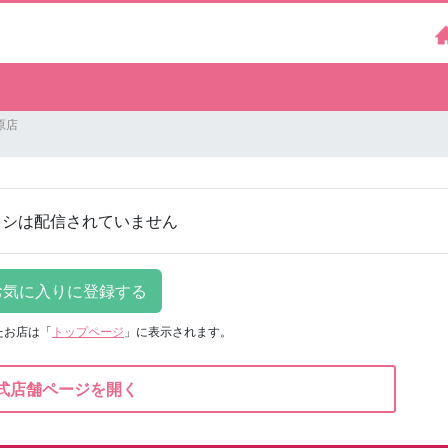
原店
ラシは配信されていません
たお店は
「
トップページ
」に表示されます。
式店舗ページを開く