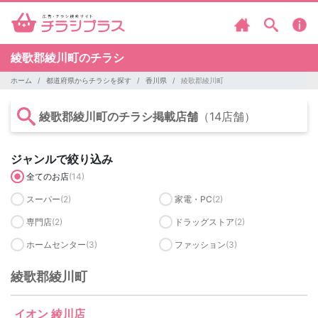
綾歌郡綾川町のチラシ
ホーム
都道府県からチラシを探す
香川県
綾歌郡綾川町
綾歌郡綾川町のチラシ掲載店舗
（14店舗）
ジャンルで絞り込み
全てのお店
(14)
スーパー
(2)
家電・PC
(2)
専門店
(2)
ドラッグストア
(2)
ホームセンター
(3)
ファッション
(3)
綾歌郡綾川町
イオン 綾川店