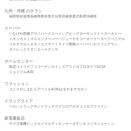
九州・沖縄 のチラシ
福岡県
佐賀県
長崎県
熊本県
大分県
宮崎県
鹿児島県
沖縄県
スーパー
いなげや
西條
アマノパークス
ベイシア
ビッグヨーサン
イトーヨーカドー
イオン
カスミ
マルエツ
スーパーバリュー
ヤオコー
オーケー
ヨークベニマル
ツルヤ
マルト
オギノ
エスマート
ライフ
業務スーパー
いかり
フジグラン
ダイレックス
サンエー
イズミヤ
ホームセンター
島忠
コメリ
ナフコ
コーナン
カインズ
アストロプロダクツ
DCM
ジョイフル本田
ファッション
ユニクロ
しまむら
アベイル
AOKI
はるやま
サカゼン
ドラッグストア
ツルハドラッグ
サンドラッグ
クスリのアオキ
ココカラファイン
家電量販店
ヤマダ電機
ビックカメラ
エディオン
ケーズデンキ
コジマ
ジョーシン