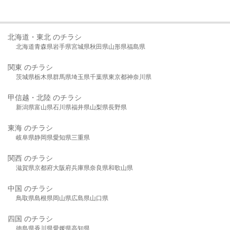
北海道・東北 のチラシ
北海道
青森県
岩手県
宮城県
秋田県
山形県
福島県
関東 のチラシ
茨城県
栃木県
群馬県
埼玉県
千葉県
東京都
神奈川県
甲信越・北陸 のチラシ
新潟県
富山県
石川県
福井県
山梨県
長野県
東海 のチラシ
岐阜県
静岡県
愛知県
三重県
関西 のチラシ
滋賀県
京都府
大阪府
兵庫県
奈良県
和歌山県
中国 のチラシ
鳥取県
島根県
岡山県
広島県
山口県
四国 のチラシ
徳島県
香川県
愛媛県
高知県