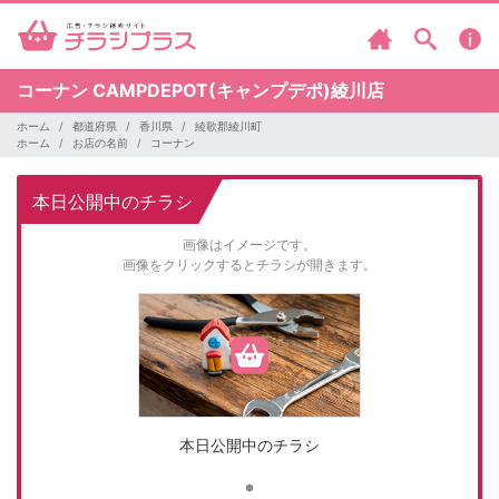
コーナン
CAMPDEPOT(キャンプデポ)綾川店
ホーム
都道府県
香川県
綾歌郡綾川町
ホーム
お店の名前
コーナン
本日公開中のチラシ
画像はイメージです。
画像をクリックするとチラシが開きます。
本日公開中のチラシ