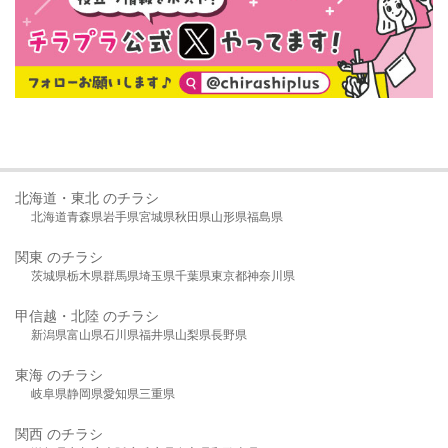
北海道・東北 のチラシ
北海道
青森県
岩手県
宮城県
秋田県
山形県
福島県
関東 のチラシ
茨城県
栃木県
群馬県
埼玉県
千葉県
東京都
神奈川県
甲信越・北陸 のチラシ
新潟県
富山県
石川県
福井県
山梨県
長野県
東海 のチラシ
岐阜県
静岡県
愛知県
三重県
関西 のチラシ