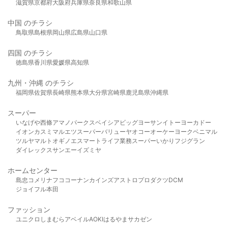
滋賀県
京都府
大阪府
兵庫県
奈良県
和歌山県
中国 のチラシ
鳥取県
島根県
岡山県
広島県
山口県
四国 のチラシ
徳島県
香川県
愛媛県
高知県
九州・沖縄 のチラシ
福岡県
佐賀県
長崎県
熊本県
大分県
宮崎県
鹿児島県
沖縄県
スーパー
いなげや
西條
アマノパークス
ベイシア
ビッグヨーサン
イトーヨーカドー
イオン
カスミ
マルエツ
スーパーバリュー
ヤオコー
オーケー
ヨークベニマル
ツルヤ
マルト
オギノ
エスマート
ライフ
業務スーパー
いかり
フジグラン
ダイレックス
サンエー
イズミヤ
ホームセンター
島忠
コメリ
ナフコ
コーナン
カインズ
アストロプロダクツ
DCM
ジョイフル本田
ファッション
ユニクロ
しまむら
アベイル
AOKI
はるやま
サカゼン