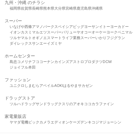
九州・沖縄 のチラシ
福岡県
佐賀県
長崎県
熊本県
大分県
宮崎県
鹿児島県
沖縄県
スーパー
いなげや
西條
アマノパークス
ベイシア
ビッグヨーサン
イトーヨーカドー
イオン
カスミ
マルエツ
スーパーバリュー
ヤオコー
オーケー
ヨークベニマル
ツルヤ
マルト
オギノ
エスマート
ライフ
業務スーパー
いかり
フジグラン
ダイレックス
サンエー
イズミヤ
ホームセンター
島忠
コメリ
ナフコ
コーナン
カインズ
アストロプロダクツ
DCM
ジョイフル本田
ファッション
ユニクロ
しまむら
アベイル
AOKI
はるやま
サカゼン
ドラッグストア
ツルハドラッグ
サンドラッグ
クスリのアオキ
ココカラファイン
家電量販店
ヤマダ電機
ビックカメラ
エディオン
ケーズデンキ
コジマ
ジョーシン