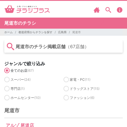
尾道市のチラシ
ホーム
都道府県からチラシを探す
広島県
尾道市
尾道市のチラシ掲載店舗
（67店舗）
ジャンルで絞り込み
全てのお店
(67)
スーパー
(24)
家電・PC
(11)
専門店
(1)
ドラッグストア
(15)
ホームセンター
(10)
ファッション
(6)
尾道市
アルゾ 尾道店