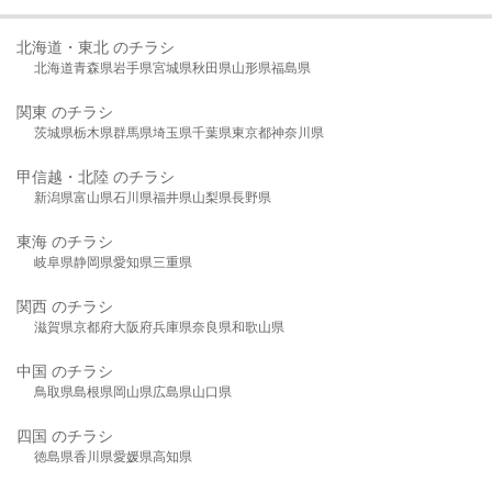
北海道・東北 のチラシ
北海道
青森県
岩手県
宮城県
秋田県
山形県
福島県
関東 のチラシ
茨城県
栃木県
群馬県
埼玉県
千葉県
東京都
神奈川県
甲信越・北陸 のチラシ
新潟県
富山県
石川県
福井県
山梨県
長野県
東海 のチラシ
岐阜県
静岡県
愛知県
三重県
関西 のチラシ
滋賀県
京都府
大阪府
兵庫県
奈良県
和歌山県
中国 のチラシ
鳥取県
島根県
岡山県
広島県
山口県
四国 のチラシ
徳島県
香川県
愛媛県
高知県