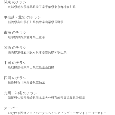
関東 のチラシ
茨城県
栃木県
群馬県
埼玉県
千葉県
東京都
神奈川県
甲信越・北陸 のチラシ
新潟県
富山県
石川県
福井県
山梨県
長野県
東海 のチラシ
岐阜県
静岡県
愛知県
三重県
関西 のチラシ
滋賀県
京都府
大阪府
兵庫県
奈良県
和歌山県
中国 のチラシ
鳥取県
島根県
岡山県
広島県
山口県
四国 のチラシ
徳島県
香川県
愛媛県
高知県
九州・沖縄 のチラシ
福岡県
佐賀県
長崎県
熊本県
大分県
宮崎県
鹿児島県
沖縄県
スーパー
いなげや
西條
アマノパークス
ベイシア
ビッグヨーサン
イトーヨーカドー