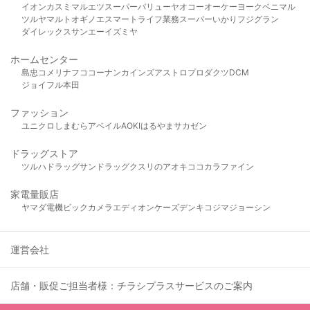
イオン
カスミ
マルエツ
スーパーバリュー
ヤオコー
オーケー
ヨークベニマル
ツルヤ
マルト
オギノ
エスマート
ライフ
業務スーパー
いかり
フジグラン
ダイレックス
サンエー
イズミヤ
ホームセンター
島忠
コメリ
ナフコ
コーナン
カインズ
アストロプロダクツ
DCM
ジョイフル本田
ファッション
ユニクロ
しまむら
アベイル
AOKI
はるやま
サカゼン
ドラッグストア
ツルハドラッグ
サンドラッグ
クスリのアオキ
ココカラファイン
家電量販店
ヤマダ電機
ビックカメラ
エディオン
ケーズデンキ
コジマ
ジョーシン
運営会社
店舗・販促ご担当者様：チラシプラスサービスのご案内