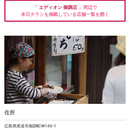
「
エディオン
御調店
」周辺で
本日チラシを掲載している店舗一覧を開く
住所
広島県尾道市御調町神149-1