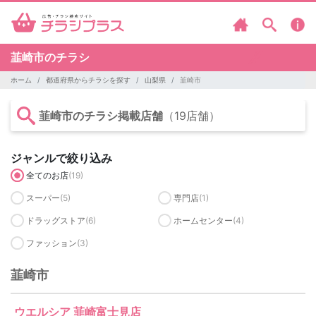
韮崎市のチラシ
ホーム
都道府県からチラシを探す
山梨県
韮崎市
韮崎市のチラシ掲載店舗
（19店舗）
ジャンルで絞り込み
全てのお店
(19)
スーパー
(5)
専門店
(1)
ドラッグストア
(6)
ホームセンター
(4)
ファッション
(3)
韮崎市
ウエルシア 韮崎富士見店