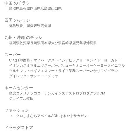
中国 のチラシ
鳥取県
島根県
岡山県
広島県
山口県
四国 のチラシ
徳島県
香川県
愛媛県
高知県
九州・沖縄 のチラシ
福岡県
佐賀県
長崎県
熊本県
大分県
宮崎県
鹿児島県
沖縄県
スーパー
いなげや
西條
アマノパークス
ベイシア
ビッグヨーサン
イトーヨーカドー
イオン
カスミ
マルエツ
スーパーバリュー
ヤオコー
オーケー
ヨークベニマル
ツルヤ
マルト
オギノ
エスマート
ライフ
業務スーパー
いかり
フジグラン
ダイレックス
サンエー
イズミヤ
ホームセンター
島忠
コメリ
ナフコ
コーナン
カインズ
アストロプロダクツ
DCM
ジョイフル本田
ファッション
ユニクロ
しまむら
アベイル
AOKI
はるやま
サカゼン
ドラッグストア