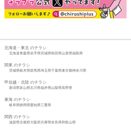
北海道・東北 のチラシ
北海道
青森県
岩手県
宮城県
秋田県
山形県
福島県
関東 のチラシ
茨城県
栃木県
群馬県
埼玉県
千葉県
東京都
神奈川県
甲信越・北陸 のチラシ
新潟県
富山県
石川県
福井県
山梨県
長野県
東海 のチラシ
岐阜県
静岡県
愛知県
三重県
関西 のチラシ
滋賀県
京都府
大阪府
兵庫県
奈良県
和歌山県