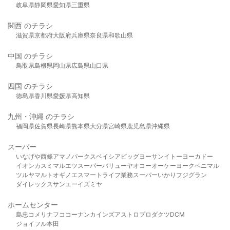
岐阜県
静岡県
愛知県
三重県
関西 のチラシ
滋賀県
京都府
大阪府
兵庫県
奈良県
和歌山県
中国 のチラシ
鳥取県
島根県
岡山県
広島県
山口県
四国 のチラシ
徳島県
香川県
愛媛県
高知県
九州・沖縄 のチラシ
福岡県
佐賀県
長崎県
熊本県
大分県
宮崎県
鹿児島県
沖縄県
スーパー
いなげや
西條
アマノパークス
ベイシア
ビッグヨーサン
イトーヨーカドー
イオン
カスミ
マルエツ
スーパーバリュー
ヤオコー
オーケー
ヨークベニマル
ツルヤ
マルト
オギノ
エスマート
ライフ
業務スーパー
いかり
フジグラン
ダイレックス
サンエー
イズミヤ
ホームセンター
島忠
コメリ
ナフコ
コーナン
カインズ
アストロプロダクツ
DCM
ジョイフル本田