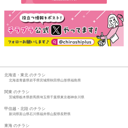
北海道・東北 のチラシ
北海道
青森県
岩手県
宮城県
秋田県
山形県
福島県
関東 のチラシ
茨城県
栃木県
群馬県
埼玉県
千葉県
東京都
神奈川県
甲信越・北陸 のチラシ
新潟県
富山県
石川県
福井県
山梨県
長野県
東海 のチラシ