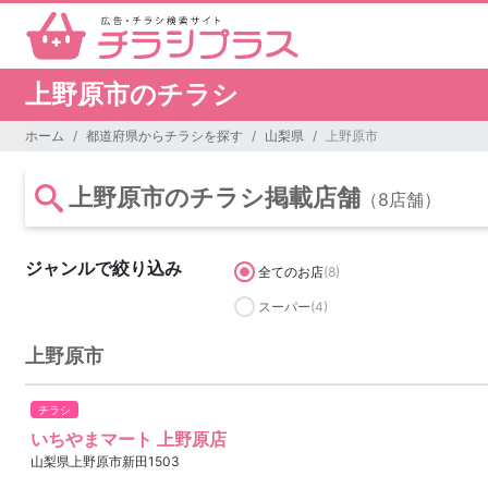
上野原市のチラシ
ホーム
都道府県からチラシを探す
山梨県
上野原市
上野原市のチラシ掲載店舗
（8店舗）
ジャンルで絞り込み
全てのお店
(8)
スーパー
(4)
上野原市
チラシ
いちやまマート 上野原店
山梨県上野原市新田1503