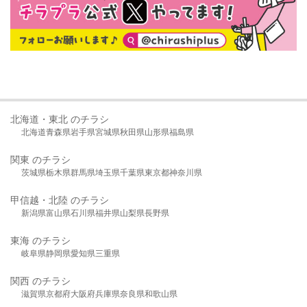
北海道・東北 のチラシ
北海道
青森県
岩手県
宮城県
秋田県
山形県
福島県
関東 のチラシ
茨城県
栃木県
群馬県
埼玉県
千葉県
東京都
神奈川県
甲信越・北陸 のチラシ
新潟県
富山県
石川県
福井県
山梨県
長野県
東海 のチラシ
岐阜県
静岡県
愛知県
三重県
関西 のチラシ
滋賀県
京都府
大阪府
兵庫県
奈良県
和歌山県