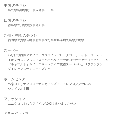
中国 のチラシ
鳥取県
島根県
岡山県
広島県
山口県
四国 のチラシ
徳島県
香川県
愛媛県
高知県
九州・沖縄 のチラシ
福岡県
佐賀県
長崎県
熊本県
大分県
宮崎県
鹿児島県
沖縄県
スーパー
いなげや
西條
アマノパークス
ベイシア
ビッグヨーサン
イトーヨーカドー
イオン
カスミ
マルエツ
スーパーバリュー
ヤオコー
オーケー
ヨークベニマル
ツルヤ
マルト
オギノ
エスマート
ライフ
業務スーパー
いかり
フジグラン
ダイレックス
サンエー
イズミヤ
ホームセンター
島忠
コメリ
ナフコ
コーナン
カインズ
アストロプロダクツ
DCM
ジョイフル本田
ファッション
ユニクロ
しまむら
アベイル
AOKI
はるやま
サカゼン
ドラッグストア