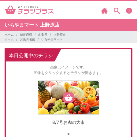
いちやまマート
上野原店
ホーム
都道府県
山梨県
上野原市
ホーム
お店の名前
いちやまマート
本日公開中のチラシ
画像はイメージです。
画像をクリックするとチラシが開きます。
8/7号お肉の大市