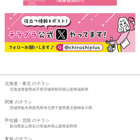
北海道・東北 のチラシ
北海道
青森県
岩手県
宮城県
秋田県
山形県
福島県
関東 のチラシ
茨城県
栃木県
群馬県
埼玉県
千葉県
東京都
神奈川県
甲信越・北陸 のチラシ
新潟県
富山県
石川県
福井県
山梨県
長野県
東海 のチラシ