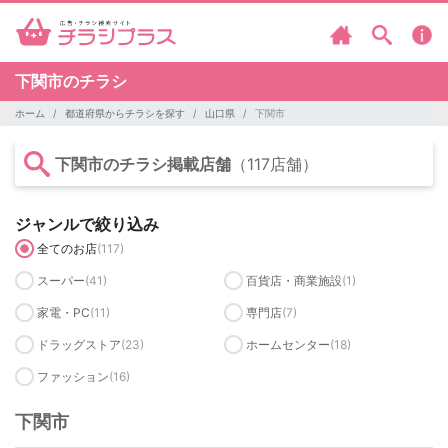
下関市のチラシ
ホーム
都道府県からチラシを探す
山口県
下関市
下関市のチラシ掲載店舗
（117店舗）
ジャンルで絞り込み
全てのお店
(117)
スーパー
(41)
百貨店・商業施設
(1)
家電・PC
(11)
専門店
(7)
ドラッグストア
(23)
ホームセンター
(18)
ファッション
(16)
下関市