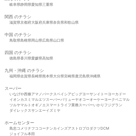
岐阜県
静岡県
愛知県
三重県
関西 のチラシ
滋賀県
京都府
大阪府
兵庫県
奈良県
和歌山県
中国 のチラシ
鳥取県
島根県
岡山県
広島県
山口県
四国 のチラシ
徳島県
香川県
愛媛県
高知県
九州・沖縄 のチラシ
福岡県
佐賀県
長崎県
熊本県
大分県
宮崎県
鹿児島県
沖縄県
スーパー
いなげや
西條
アマノパークス
ベイシア
ビッグヨーサン
イトーヨーカドー
イオン
カスミ
マルエツ
スーパーバリュー
ヤオコー
オーケー
ヨークベニマル
ツルヤ
マルト
オギノ
エスマート
ライフ
業務スーパー
いかり
フジグラン
ダイレックス
サンエー
イズミヤ
ホームセンター
島忠
コメリ
ナフコ
コーナン
カインズ
アストロプロダクツ
DCM
ジョイフル本田