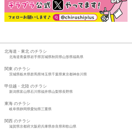
北海道・東北 のチラシ
北海道
青森県
岩手県
宮城県
秋田県
山形県
福島県
関東 のチラシ
茨城県
栃木県
群馬県
埼玉県
千葉県
東京都
神奈川県
甲信越・北陸 のチラシ
新潟県
富山県
石川県
福井県
山梨県
長野県
東海 のチラシ
岐阜県
静岡県
愛知県
三重県
関西 のチラシ
滋賀県
京都府
大阪府
兵庫県
奈良県
和歌山県