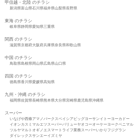
甲信越・北陸 のチラシ
新潟県
富山県
石川県
福井県
山梨県
長野県
東海 のチラシ
岐阜県
静岡県
愛知県
三重県
関西 のチラシ
滋賀県
京都府
大阪府
兵庫県
奈良県
和歌山県
中国 のチラシ
鳥取県
島根県
岡山県
広島県
山口県
四国 のチラシ
徳島県
香川県
愛媛県
高知県
九州・沖縄 のチラシ
福岡県
佐賀県
長崎県
熊本県
大分県
宮崎県
鹿児島県
沖縄県
スーパー
いなげや
西條
アマノパークス
ベイシア
ビッグヨーサン
イトーヨーカドー
イオン
カスミ
マルエツ
スーパーバリュー
ヤオコー
オーケー
ヨークベニマル
ツルヤ
マルト
オギノ
エスマート
ライフ
業務スーパー
いかり
フジグラン
ダイレックス
サンエー
イズミヤ