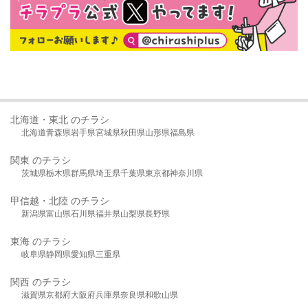
北海道・東北 のチラシ
北海道
青森県
岩手県
宮城県
秋田県
山形県
福島県
関東 のチラシ
茨城県
栃木県
群馬県
埼玉県
千葉県
東京都
神奈川県
甲信越・北陸 のチラシ
新潟県
富山県
石川県
福井県
山梨県
長野県
東海 のチラシ
岐阜県
静岡県
愛知県
三重県
関西 のチラシ
滋賀県
京都府
大阪府
兵庫県
奈良県
和歌山県