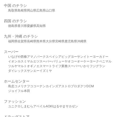
中国 のチラシ
鳥取県
島根県
岡山県
広島県
山口県
四国 のチラシ
徳島県
香川県
愛媛県
高知県
九州・沖縄 のチラシ
福岡県
佐賀県
長崎県
熊本県
大分県
宮崎県
鹿児島県
沖縄県
スーパー
いなげや
西條
アマノパークス
ベイシア
ビッグヨーサン
イトーヨーカドー
イオン
カスミ
マルエツ
スーパーバリュー
ヤオコー
オーケー
ヨークベニマル
ツルヤ
マルト
オギノ
エスマート
ライフ
業務スーパー
いかり
フジグラン
ダイレックス
サンエー
イズミヤ
ホームセンター
島忠
コメリ
ナフコ
コーナン
カインズ
アストロプロダクツ
DCM
ジョイフル本田
ファッション
ユニクロ
しまむら
アベイル
AOKI
はるやま
サカゼン
ドラッグストア