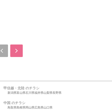
甲信越・北陸 のチラシ
新潟県
富山県
石川県
福井県
山梨県
長野県
中国 のチラシ
鳥取県
島根県
岡山県
広島県
山口県