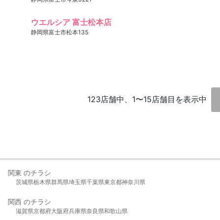
ウエルシア 富士松本店
静岡県富士市松本135
123店舗中、1〜15店舗目を表示中
関東 のチラシ
茨城県
栃木県
群馬県
埼玉県
千葉県
東京都
神奈川県
関西 のチラシ
滋賀県
京都府
大阪府
兵庫県
奈良県
和歌山県