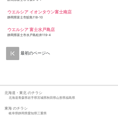
ウエルシア イオンタウン富士南店
静岡県富士市鮫島118-10
ウエルシア 富士水戸島店
静岡県富士市水戸島松井119-4
最初のページへ
北海道・東北 のチラシ
北海道
青森県
岩手県
宮城県
秋田県
山形県
福島県
東海 のチラシ
岐阜県
静岡県
愛知県
三重県