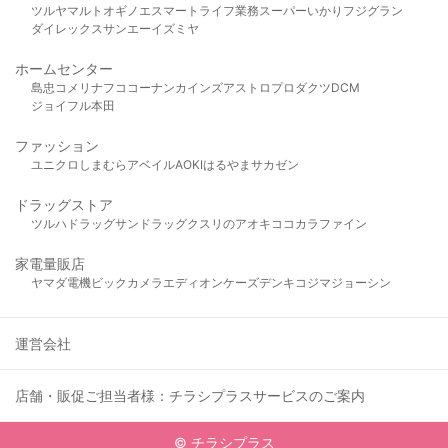
ツルヤ
マルト
オギノ
エスマート
ライフ
業務スーパー
いかり
フジグラン
ダイレックス
サンエー
イズミヤ
ホームセンター
島忠
コメリ
ナフコ
コーナン
カインズ
アストロプロダクツ
DCM
ジョイフル本田
ファッション
ユニクロ
しまむら
アベイル
AOKI
はるやま
サカゼン
ドラッグストア
ツルハドラッグ
サンドラッグ
クスリのアオキ
ココカラファイン
家電量販店
ヤマダ電機
ビックカメラ
エディオン
ケーズデンキ
コジマ
ジョーシン
運営会社
店舗・販促ご担当者様：チラシプラスサービスのご案内
© チラシプラス