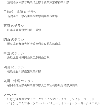
茨城県
栃木県
群馬県
埼玉県
千葉県
東京都
神奈川県
甲信越・北陸 のチラシ
新潟県
富山県
石川県
福井県
山梨県
長野県
東海 のチラシ
岐阜県
静岡県
愛知県
三重県
関西 のチラシ
滋賀県
京都府
大阪府
兵庫県
奈良県
和歌山県
中国 のチラシ
鳥取県
島根県
岡山県
広島県
山口県
四国 のチラシ
徳島県
香川県
愛媛県
高知県
九州・沖縄 のチラシ
福岡県
佐賀県
長崎県
熊本県
大分県
宮崎県
鹿児島県
沖縄県
スーパー
いなげや
西條
アマノパークス
ベイシア
ビッグヨーサン
イトーヨーカドー
イオン
カスミ
マルエツ
スーパーバリュー
ヤオコー
オーケー
ヨークベニマル