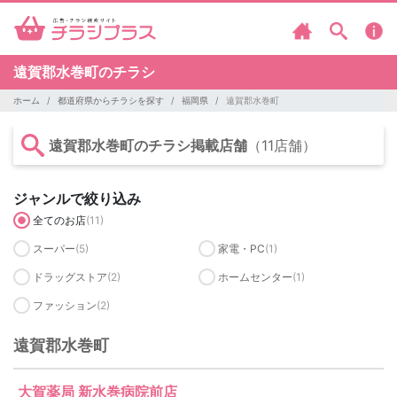
遠賀郡水巻町のチラシ
ホーム
都道府県からチラシを探す
福岡県
遠賀郡水巻町
遠賀郡水巻町のチラシ掲載店舗
（11店舗）
ジャンルで絞り込み
全てのお店
(11)
スーパー
(5)
家電・PC
(1)
ドラッグストア
(2)
ホームセンター
(1)
ファッション
(2)
遠賀郡水巻町
大賀薬局 新水巻病院前店