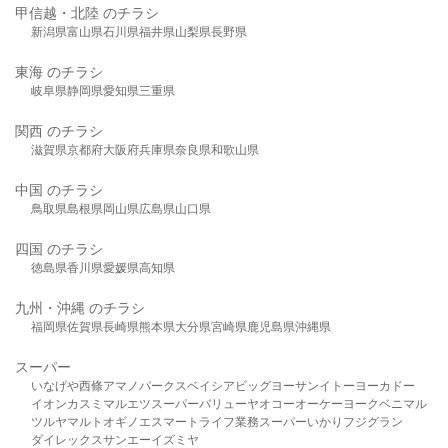
甲信越・北陸 のチラシ
新潟県
富山県
石川県
福井県
山梨県
長野県
東海 のチラシ
岐阜県
静岡県
愛知県
三重県
関西 のチラシ
滋賀県
京都府
大阪府
兵庫県
奈良県
和歌山県
中国 のチラシ
鳥取県
島根県
岡山県
広島県
山口県
四国 のチラシ
徳島県
香川県
愛媛県
高知県
九州・沖縄 のチラシ
福岡県
佐賀県
長崎県
熊本県
大分県
宮崎県
鹿児島県
沖縄県
スーパー
いなげや
西條
アマノパークス
ベイシア
ビッグヨーサン
イトーヨーカドー
イオン
カスミ
マルエツ
スーパーバリュー
ヤオコー
オーケー
ヨークベニマル
ツルヤ
マルト
オギノ
エスマート
ライフ
業務スーパー
いかり
フジグラン
ダイレックス
サンエー
イズミヤ