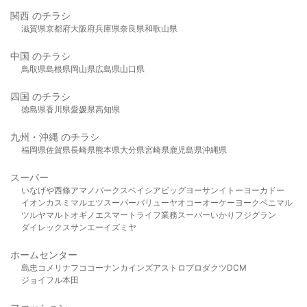
関西 のチラシ
滋賀県
京都府
大阪府
兵庫県
奈良県
和歌山県
中国 のチラシ
鳥取県
島根県
岡山県
広島県
山口県
四国 のチラシ
徳島県
香川県
愛媛県
高知県
九州・沖縄 のチラシ
福岡県
佐賀県
長崎県
熊本県
大分県
宮崎県
鹿児島県
沖縄県
スーパー
いなげや
西條
アマノパークス
ベイシア
ビッグヨーサン
イトーヨーカドー
イオン
カスミ
マルエツ
スーパーバリュー
ヤオコー
オーケー
ヨークベニマル
ツルヤ
マルト
オギノ
エスマート
ライフ
業務スーパー
いかり
フジグラン
ダイレックス
サンエー
イズミヤ
ホームセンター
島忠
コメリ
ナフコ
コーナン
カインズ
アストロプロダクツ
DCM
ジョイフル本田