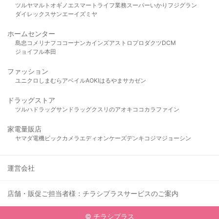
ツルヤ
マルト
オギノ
エスマート
ライフ
業務スーパー
いかり
フジグラン
ダイレックス
サンエー
イズミヤ
ホームセンター
島忠
コメリ
ナフコ
コーナン
カインズ
アストロプロダクツ
DCM
ジョイフル本田
ファッション
ユニクロ
しまむら
アベイル
AOKI
はるやま
サカゼン
ドラッグストア
ツルハドラッグ
サンドラッグ
クスリのアオキ
ココカラファイン
家電量販店
ヤマダ電機
ビックカメラ
エディオン
ケーズデンキ
コジマ
ジョーシン
運営会社
店舗・販促ご担当者様：チラシプラスサービスのご案内
© チラシプラス