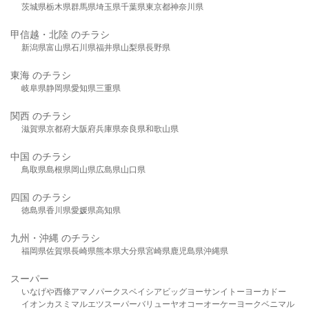
茨城県
栃木県
群馬県
埼玉県
千葉県
東京都
神奈川県
甲信越・北陸 のチラシ
新潟県
富山県
石川県
福井県
山梨県
長野県
東海 のチラシ
岐阜県
静岡県
愛知県
三重県
関西 のチラシ
滋賀県
京都府
大阪府
兵庫県
奈良県
和歌山県
中国 のチラシ
鳥取県
島根県
岡山県
広島県
山口県
四国 のチラシ
徳島県
香川県
愛媛県
高知県
九州・沖縄 のチラシ
福岡県
佐賀県
長崎県
熊本県
大分県
宮崎県
鹿児島県
沖縄県
スーパー
いなげや
西條
アマノパークス
ベイシア
ビッグヨーサン
イトーヨーカドー
イオン
カスミ
マルエツ
スーパーバリュー
ヤオコー
オーケー
ヨークベニマル