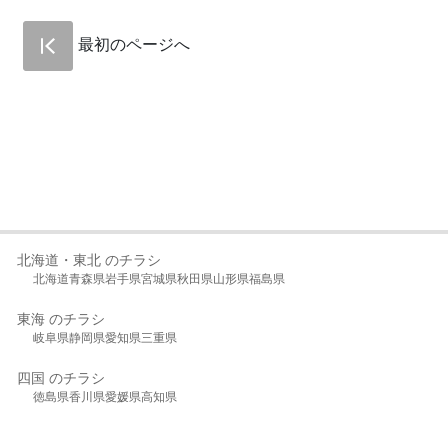
最初のページへ
北海道・東北 のチラシ
北海道
青森県
岩手県
宮城県
秋田県
山形県
福島県
東海 のチラシ
岐阜県
静岡県
愛知県
三重県
四国 のチラシ
徳島県
香川県
愛媛県
高知県