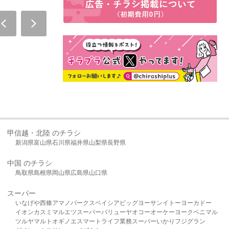
甲信越・北陸 のチラシ
新潟県
富山県
石川県
福井県
山梨県
長野県
中国 のチラシ
鳥取県
島根県
岡山県
広島県
山口県
スーパー
いなげや
西條
アマノパークス
ベイシア
ビッグヨーサン
イトーヨーカドー
イオン
カスミ
マルエツ
スーパーバリュー
ヤオコー
オーケー
ヨークベニマル
ツルヤ
マルト
オギノ
エスマート
ライフ
業務スーパー
いかり
フジグラン