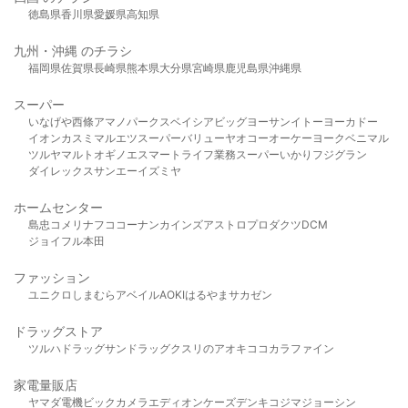
徳島県
香川県
愛媛県
高知県
九州・沖縄 のチラシ
福岡県
佐賀県
長崎県
熊本県
大分県
宮崎県
鹿児島県
沖縄県
スーパー
いなげや
西條
アマノパークス
ベイシア
ビッグヨーサン
イトーヨーカドー
イオン
カスミ
マルエツ
スーパーバリュー
ヤオコー
オーケー
ヨークベニマル
ツルヤ
マルト
オギノ
エスマート
ライフ
業務スーパー
いかり
フジグラン
ダイレックス
サンエー
イズミヤ
ホームセンター
島忠
コメリ
ナフコ
コーナン
カインズ
アストロプロダクツ
DCM
ジョイフル本田
ファッション
ユニクロ
しまむら
アベイル
AOKI
はるやま
サカゼン
ドラッグストア
ツルハドラッグ
サンドラッグ
クスリのアオキ
ココカラファイン
家電量販店
ヤマダ電機
ビックカメラ
エディオン
ケーズデンキ
コジマ
ジョーシン