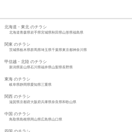
北海道・東北 のチラシ
北海道
青森県
岩手県
宮城県
秋田県
山形県
福島県
関東 のチラシ
茨城県
栃木県
群馬県
埼玉県
千葉県
東京都
神奈川県
甲信越・北陸 のチラシ
新潟県
富山県
石川県
福井県
山梨県
長野県
東海 のチラシ
岐阜県
静岡県
愛知県
三重県
関西 のチラシ
滋賀県
京都府
大阪府
兵庫県
奈良県
和歌山県
中国 のチラシ
鳥取県
島根県
岡山県
広島県
山口県
四国 のチラシ