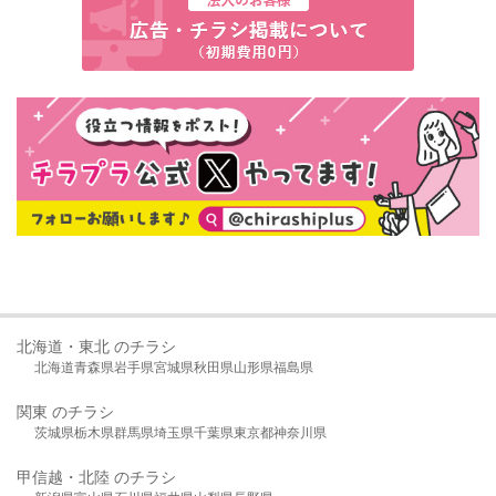
北海道・東北 のチラシ
北海道
青森県
岩手県
宮城県
秋田県
山形県
福島県
関東 のチラシ
茨城県
栃木県
群馬県
埼玉県
千葉県
東京都
神奈川県
甲信越・北陸 のチラシ