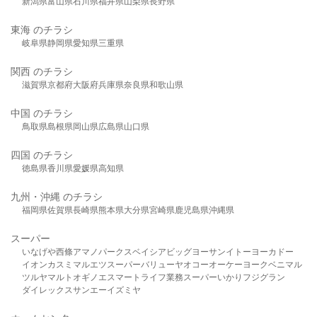
新潟県
富山県
石川県
福井県
山梨県
長野県
東海 のチラシ
岐阜県
静岡県
愛知県
三重県
関西 のチラシ
滋賀県
京都府
大阪府
兵庫県
奈良県
和歌山県
中国 のチラシ
鳥取県
島根県
岡山県
広島県
山口県
四国 のチラシ
徳島県
香川県
愛媛県
高知県
九州・沖縄 のチラシ
福岡県
佐賀県
長崎県
熊本県
大分県
宮崎県
鹿児島県
沖縄県
スーパー
いなげや
西條
アマノパークス
ベイシア
ビッグヨーサン
イトーヨーカドー
イオン
カスミ
マルエツ
スーパーバリュー
ヤオコー
オーケー
ヨークベニマル
ツルヤ
マルト
オギノ
エスマート
ライフ
業務スーパー
いかり
フジグラン
ダイレックス
サンエー
イズミヤ