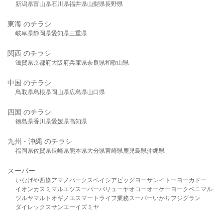
新潟県
富山県
石川県
福井県
山梨県
長野県
東海 のチラシ
岐阜県
静岡県
愛知県
三重県
関西 のチラシ
滋賀県
京都府
大阪府
兵庫県
奈良県
和歌山県
中国 のチラシ
鳥取県
島根県
岡山県
広島県
山口県
四国 のチラシ
徳島県
香川県
愛媛県
高知県
九州・沖縄 のチラシ
福岡県
佐賀県
長崎県
熊本県
大分県
宮崎県
鹿児島県
沖縄県
スーパー
いなげや
西條
アマノパークス
ベイシア
ビッグヨーサン
イトーヨーカドー
イオン
カスミ
マルエツ
スーパーバリュー
ヤオコー
オーケー
ヨークベニマル
ツルヤ
マルト
オギノ
エスマート
ライフ
業務スーパー
いかり
フジグラン
ダイレックス
サンエー
イズミヤ