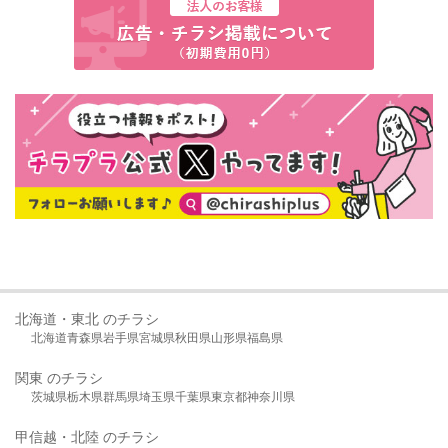
北海道・東北 のチラシ
北海道
青森県
岩手県
宮城県
秋田県
山形県
福島県
関東 のチラシ
茨城県
栃木県
群馬県
埼玉県
千葉県
東京都
神奈川県
甲信越・北陸 のチラシ