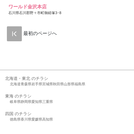
ワールド金沢本店
石川県石川郡野々市町御経塚3-8
最初のページへ
北海道・東北 のチラシ
北海道
青森県
岩手県
宮城県
秋田県
山形県
福島県
東海 のチラシ
岐阜県
静岡県
愛知県
三重県
四国 のチラシ
徳島県
香川県
愛媛県
高知県