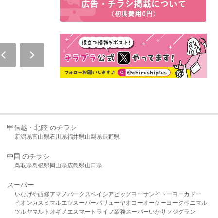
甲信越・北陸 のチラシ
新潟県
富山県
石川県
福井県
山梨県
長野県
中国 のチラシ
鳥取県
島根県
岡山県
広島県
山口県
スーパー
いなげや
西條
アマノパークス
ベイシア
ビッグヨーサン
イトーヨーカドー
イオン
カスミ
マルエツ
スーパーバリュー
ヤオコー
オーケー
ヨークベニマル
ツルヤ
マルト
オギノ
エスマート
ライフ
業務スーパー
いかり
フジグラン