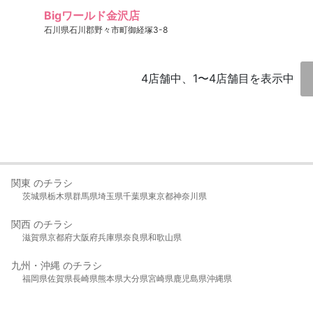
Bigワールド金沢店
石川県石川郡野々市町御経塚3-8
4店舗中、1〜4店舗目を表示中
関東 のチラシ
茨城県
栃木県
群馬県
埼玉県
千葉県
東京都
神奈川県
関西 のチラシ
滋賀県
京都府
大阪府
兵庫県
奈良県
和歌山県
九州・沖縄 のチラシ
福岡県
佐賀県
長崎県
熊本県
大分県
宮崎県
鹿児島県
沖縄県