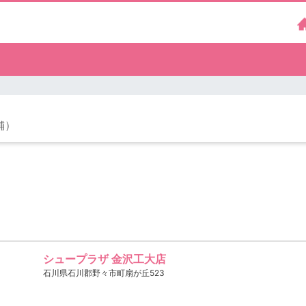
舗）
シュープラザ 金沢工大店
石川県石川郡野々市町扇が丘523