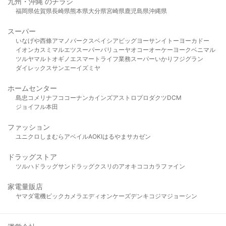
九州・沖縄 のチラシ
福岡県
佐賀県
長崎県
熊本県
大分県
宮崎県
鹿児島県
沖縄県
スーパー
いなげや
西條
アマノパークス
ベイシア
ビッグヨーサン
イトーヨーカドー
イオン
カスミ
マルエツ
スーパーバリュー
ヤオコー
オーケー
ヨークベニマル
ツルヤ
マルト
オギノ
エスマート
ライフ
業務スーパー
いかり
フジグラン
ダイレックス
サンエー
イズミヤ
ホームセンター
島忠
コメリ
ナフコ
コーナン
カインズ
アストロプロダクツ
DCM
ジョイフル本田
ファッション
ユニクロ
しまむら
アベイル
AOKI
はるやま
サカゼン
ドラッグストア
ツルハドラッグ
サンドラッグ
クスリのアオキ
ココカラファイン
家電量販店
ヤマダ電機
ビックカメラ
エディオン
ケーズデンキ
コジマ
ジョーシン