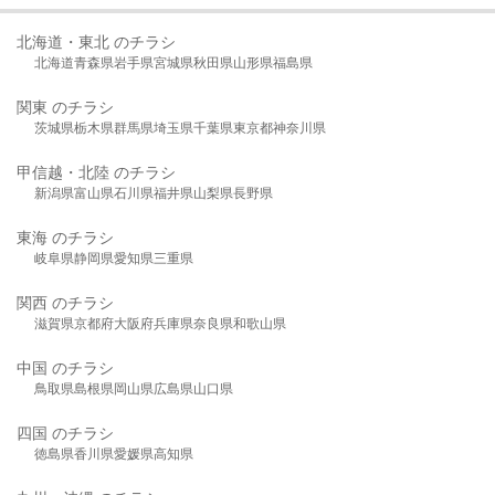
北海道・東北 のチラシ
北海道
青森県
岩手県
宮城県
秋田県
山形県
福島県
関東 のチラシ
茨城県
栃木県
群馬県
埼玉県
千葉県
東京都
神奈川県
甲信越・北陸 のチラシ
新潟県
富山県
石川県
福井県
山梨県
長野県
東海 のチラシ
岐阜県
静岡県
愛知県
三重県
関西 のチラシ
滋賀県
京都府
大阪府
兵庫県
奈良県
和歌山県
中国 のチラシ
鳥取県
島根県
岡山県
広島県
山口県
四国 のチラシ
徳島県
香川県
愛媛県
高知県