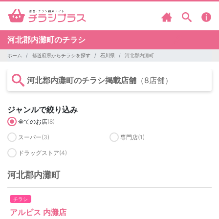
河北郡内灘町のチラシ
ホーム
都道府県からチラシを探す
石川県
河北郡内灘町
河北郡内灘町のチラシ掲載店舗
（8店舗）
ジャンルで絞り込み
全てのお店
(8)
スーパー
(3)
専門店
(1)
ドラッグストア
(4)
河北郡内灘町
チラシ
アルビス 内灘店