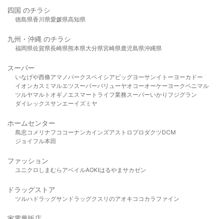
四国 のチラシ
徳島県
香川県
愛媛県
高知県
九州・沖縄 のチラシ
福岡県
佐賀県
長崎県
熊本県
大分県
宮崎県
鹿児島県
沖縄県
スーパー
いなげや
西條
アマノパークス
ベイシア
ビッグヨーサン
イトーヨーカドー
イオン
カスミ
マルエツ
スーパーバリュー
ヤオコー
オーケー
ヨークベニマル
ツルヤ
マルト
オギノ
エスマート
ライフ
業務スーパー
いかり
フジグラン
ダイレックス
サンエー
イズミヤ
ホームセンター
島忠
コメリ
ナフコ
コーナン
カインズ
アストロプロダクツ
DCM
ジョイフル本田
ファッション
ユニクロ
しまむら
アベイル
AOKI
はるやま
サカゼン
ドラッグストア
ツルハドラッグ
サンドラッグ
クスリのアオキ
ココカラファイン
家電量販店