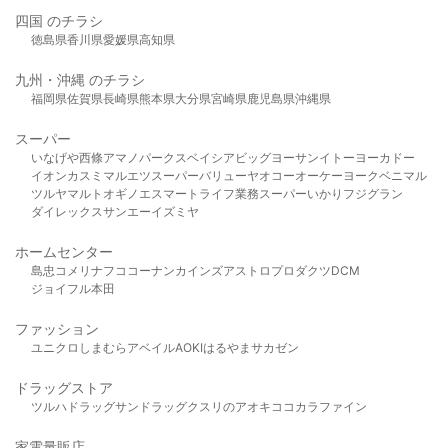
四国 のチラシ
徳島県
香川県
愛媛県
高知県
九州・沖縄 のチラシ
福岡県
佐賀県
長崎県
熊本県
大分県
宮崎県
鹿児島県
沖縄県
スーパー
いなげや
西條
アマノパークス
ベイシア
ビッグヨーサン
イトーヨーカドー
イオン
カスミ
マルエツ
スーパーバリュー
ヤオコー
オーケー
ヨークベニマル
ツルヤ
マルト
オギノ
エスマート
ライフ
業務スーパー
いかり
フジグラン
ダイレックス
サンエー
イズミヤ
ホームセンター
島忠
コメリ
ナフコ
コーナン
カインズ
アストロプロダクツ
DCM
ジョイフル本田
ファッション
ユニクロ
しまむら
アベイル
AOKI
はるやま
サカゼン
ドラッグストア
ツルハドラッグ
サンドラッグ
クスリのアオキ
ココカラファイン
家電量販店