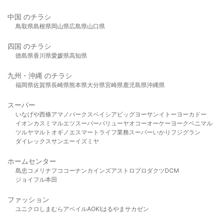
中国 のチラシ
鳥取県
島根県
岡山県
広島県
山口県
四国 のチラシ
徳島県
香川県
愛媛県
高知県
九州・沖縄 のチラシ
福岡県
佐賀県
長崎県
熊本県
大分県
宮崎県
鹿児島県
沖縄県
スーパー
いなげや
西條
アマノパークス
ベイシア
ビッグヨーサン
イトーヨーカドー
イオン
カスミ
マルエツ
スーパーバリュー
ヤオコー
オーケー
ヨークベニマル
ツルヤ
マルト
オギノ
エスマート
ライフ
業務スーパー
いかり
フジグラン
ダイレックス
サンエー
イズミヤ
ホームセンター
島忠
コメリ
ナフコ
コーナン
カインズ
アストロプロダクツ
DCM
ジョイフル本田
ファッション
ユニクロ
しまむら
アベイル
AOKI
はるやま
サカゼン