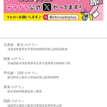
北海道・東北 のチラシ
北海道
青森県
岩手県
宮城県
秋田県
山形県
福島県
関東 のチラシ
茨城県
栃木県
群馬県
埼玉県
千葉県
東京都
神奈川県
甲信越・北陸 のチラシ
新潟県
富山県
石川県
福井県
山梨県
長野県
東海 のチラシ
岐阜県
静岡県
愛知県
三重県
関西 のチラシ
滋賀県
京都府
大阪府
兵庫県
奈良県
和歌山県