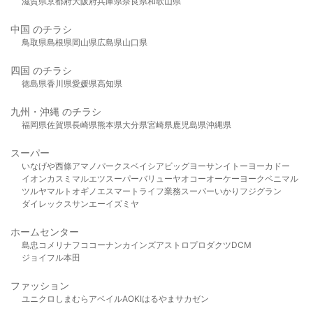
滋賀県
京都府
大阪府
兵庫県
奈良県
和歌山県
中国 のチラシ
鳥取県
島根県
岡山県
広島県
山口県
四国 のチラシ
徳島県
香川県
愛媛県
高知県
九州・沖縄 のチラシ
福岡県
佐賀県
長崎県
熊本県
大分県
宮崎県
鹿児島県
沖縄県
スーパー
いなげや
西條
アマノパークス
ベイシア
ビッグヨーサン
イトーヨーカドー
イオン
カスミ
マルエツ
スーパーバリュー
ヤオコー
オーケー
ヨークベニマル
ツルヤ
マルト
オギノ
エスマート
ライフ
業務スーパー
いかり
フジグラン
ダイレックス
サンエー
イズミヤ
ホームセンター
島忠
コメリ
ナフコ
コーナン
カインズ
アストロプロダクツ
DCM
ジョイフル本田
ファッション
ユニクロ
しまむら
アベイル
AOKI
はるやま
サカゼン