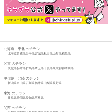
北海道・東北 のチラシ
北海道
青森県
岩手県
宮城県
秋田県
山形県
福島県
関東 のチラシ
茨城県
栃木県
群馬県
埼玉県
千葉県
東京都
神奈川県
甲信越・北陸 のチラシ
新潟県
富山県
石川県
福井県
山梨県
長野県
東海 のチラシ
岐阜県
静岡県
愛知県
三重県
関西 のチラシ