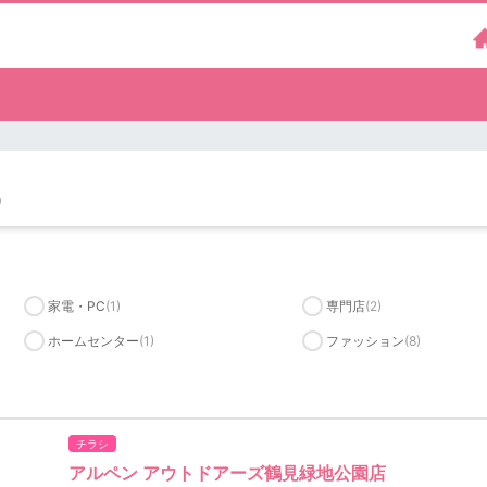
）
家電・PC
(1)
専門店
(2)
ホームセンター
(1)
ファッション
(8)
チラシ
アルペン アウトドアーズ鶴見緑地公園店