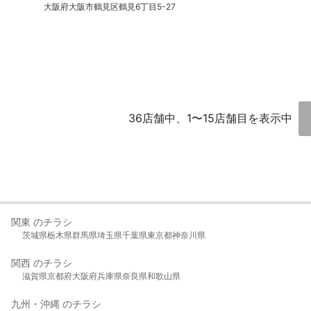
大阪府大阪市鶴見区鶴見6丁目5-27
36店舗中、1〜15店舗目を表示中
関東 のチラシ
茨城県
栃木県
群馬県
埼玉県
千葉県
東京都
神奈川県
関西 のチラシ
滋賀県
京都府
大阪府
兵庫県
奈良県
和歌山県
九州・沖縄 のチラシ