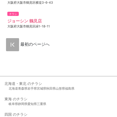
大阪府大阪市鶴見区横堤3-6-43
チラシ
ジョーシン 鶴見店
大阪府大阪市鶴見区緑1-18-11
最初のページへ
北海道・東北 のチラシ
北海道
青森県
岩手県
宮城県
秋田県
山形県
福島県
東海 のチラシ
岐阜県
静岡県
愛知県
三重県
四国 のチラシ