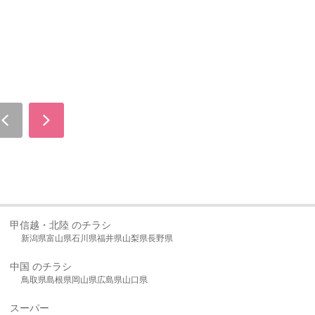
甲信越・北陸 のチラシ
新潟県
富山県
石川県
福井県
山梨県
長野県
中国 のチラシ
鳥取県
島根県
岡山県
広島県
山口県
スーパー