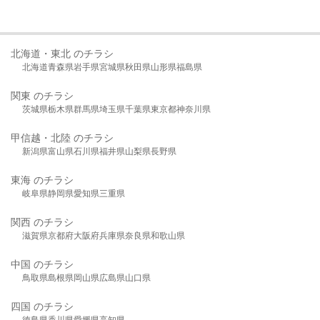
北海道・東北 のチラシ
北海道
青森県
岩手県
宮城県
秋田県
山形県
福島県
関東 のチラシ
茨城県
栃木県
群馬県
埼玉県
千葉県
東京都
神奈川県
甲信越・北陸 のチラシ
新潟県
富山県
石川県
福井県
山梨県
長野県
東海 のチラシ
岐阜県
静岡県
愛知県
三重県
関西 のチラシ
滋賀県
京都府
大阪府
兵庫県
奈良県
和歌山県
中国 のチラシ
鳥取県
島根県
岡山県
広島県
山口県
四国 のチラシ
徳島県
香川県
愛媛県
高知県