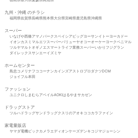
九州・沖縄 のチラシ
福岡県
佐賀県
長崎県
熊本県
大分県
宮崎県
鹿児島県
沖縄県
スーパー
いなげや
西條
アマノパークス
ベイシア
ビッグヨーサン
イトーヨーカドー
イオン
カスミ
マルエツ
スーパーバリュー
ヤオコー
オーケー
ヨークベニマル
ツルヤ
マルト
オギノ
エスマート
ライフ
業務スーパー
いかり
フジグラン
ダイレックス
サンエー
イズミヤ
ホームセンター
島忠
コメリ
ナフコ
コーナン
カインズ
アストロプロダクツ
DCM
ジョイフル本田
ファッション
ユニクロ
しまむら
アベイル
AOKI
はるやま
サカゼン
ドラッグストア
ツルハドラッグ
サンドラッグ
クスリのアオキ
ココカラファイン
家電量販店
ヤマダ電機
ビックカメラ
エディオン
ケーズデンキ
コジマ
ジョーシン