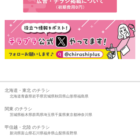
北海道・東北 のチラシ
北海道
青森県
岩手県
宮城県
秋田県
山形県
福島県
関東 のチラシ
茨城県
栃木県
群馬県
埼玉県
千葉県
東京都
神奈川県
甲信越・北陸 のチラシ
新潟県
富山県
石川県
福井県
山梨県
長野県