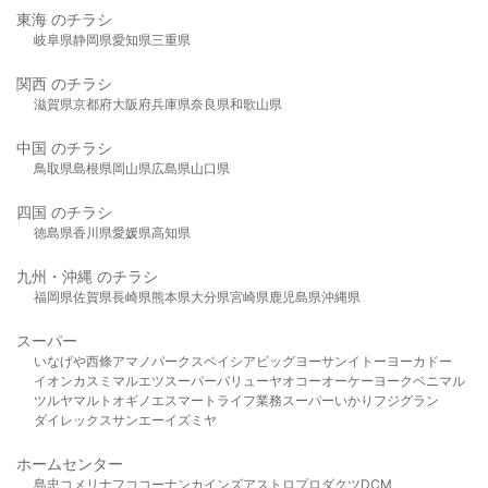
東海 のチラシ
岐阜県
静岡県
愛知県
三重県
関西 のチラシ
滋賀県
京都府
大阪府
兵庫県
奈良県
和歌山県
中国 のチラシ
鳥取県
島根県
岡山県
広島県
山口県
四国 のチラシ
徳島県
香川県
愛媛県
高知県
九州・沖縄 のチラシ
福岡県
佐賀県
長崎県
熊本県
大分県
宮崎県
鹿児島県
沖縄県
スーパー
いなげや
西條
アマノパークス
ベイシア
ビッグヨーサン
イトーヨーカドー
イオン
カスミ
マルエツ
スーパーバリュー
ヤオコー
オーケー
ヨークベニマル
ツルヤ
マルト
オギノ
エスマート
ライフ
業務スーパー
いかり
フジグラン
ダイレックス
サンエー
イズミヤ
ホームセンター
島忠
コメリ
ナフコ
コーナン
カインズ
アストロプロダクツ
DCM