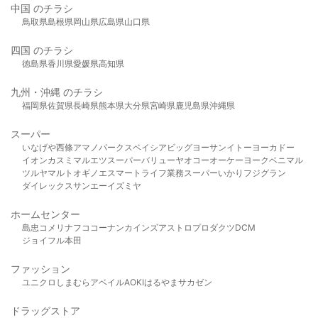
中国 のチラシ
鳥取県
島根県
岡山県
広島県
山口県
四国 のチラシ
徳島県
香川県
愛媛県
高知県
九州・沖縄 のチラシ
福岡県
佐賀県
長崎県
熊本県
大分県
宮崎県
鹿児島県
沖縄県
スーパー
いなげや
西條
アマノパークス
ベイシア
ビッグヨーサン
イトーヨーカドー
イオン
カスミ
マルエツ
スーパーバリュー
ヤオコー
オーケー
ヨークベニマル
ツルヤ
マルト
オギノ
エスマート
ライフ
業務スーパー
いかり
フジグラン
ダイレックス
サンエー
イズミヤ
ホームセンター
島忠
コメリ
ナフコ
コーナン
カインズ
アストロプロダクツ
DCM
ジョイフル本田
ファッション
ユニクロ
しまむら
アベイル
AOKI
はるやま
サカゼン
ドラッグストア