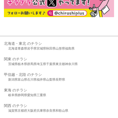
北海道・東北 のチラシ
北海道
青森県
岩手県
宮城県
秋田県
山形県
福島県
関東 のチラシ
茨城県
栃木県
群馬県
埼玉県
千葉県
東京都
神奈川県
甲信越・北陸 のチラシ
新潟県
富山県
石川県
福井県
山梨県
長野県
東海 のチラシ
岐阜県
静岡県
愛知県
三重県
関西 のチラシ
滋賀県
京都府
大阪府
兵庫県
奈良県
和歌山県