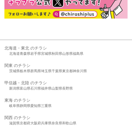
北海道・東北 のチラシ
北海道
青森県
岩手県
宮城県
秋田県
山形県
福島県
関東 のチラシ
茨城県
栃木県
群馬県
埼玉県
千葉県
東京都
神奈川県
甲信越・北陸 のチラシ
新潟県
富山県
石川県
福井県
山梨県
長野県
東海 のチラシ
岐阜県
静岡県
愛知県
三重県
関西 のチラシ
滋賀県
京都府
大阪府
兵庫県
奈良県
和歌山県