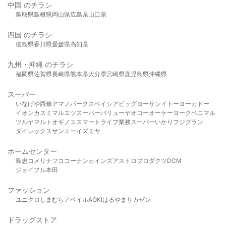
中国 のチラシ
鳥取県
島根県
岡山県
広島県
山口県
四国 のチラシ
徳島県
香川県
愛媛県
高知県
九州・沖縄 のチラシ
福岡県
佐賀県
長崎県
熊本県
大分県
宮崎県
鹿児島県
沖縄県
スーパー
いなげや
西條
アマノパークス
ベイシア
ビッグヨーサン
イトーヨーカドー
イオン
カスミ
マルエツ
スーパーバリュー
ヤオコー
オーケー
ヨークベニマル
ツルヤ
マルト
オギノ
エスマート
ライフ
業務スーパー
いかり
フジグラン
ダイレックス
サンエー
イズミヤ
ホームセンター
島忠
コメリ
ナフコ
コーナン
カインズ
アストロプロダクツ
DCM
ジョイフル本田
ファッション
ユニクロ
しまむら
アベイル
AOKI
はるやま
サカゼン
ドラッグストア