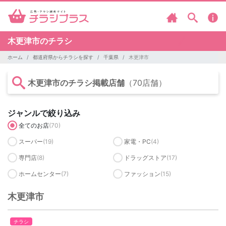
木更津市のチラシ
ホーム
都道府県からチラシを探す
千葉県
木更津市
木更津市のチラシ掲載店舗
（70店舗）
ジャンルで絞り込み
全てのお店
(70)
スーパー
(19)
家電・PC
(4)
専門店
(8)
ドラッグストア
(17)
ホームセンター
(7)
ファッション
(15)
木更津市
チラシ