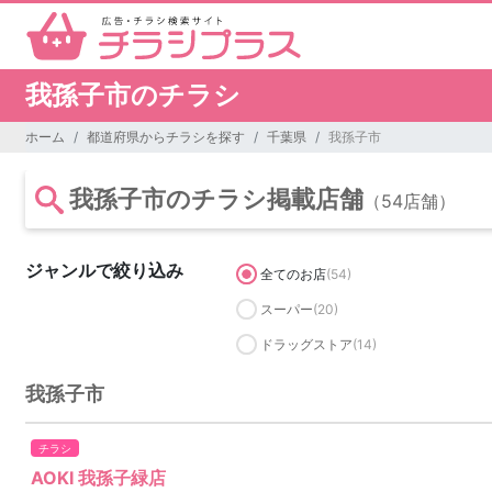
我孫子市のチラシ
ホーム
都道府県からチラシを探す
千葉県
我孫子市
我孫子市のチラシ掲載店舗
（54店舗）
ジャンルで絞り込み
全てのお店
(54)
スーパー
(20)
ドラッグストア
(14)
我孫子市
チラシ
AOKI 我孫子緑店