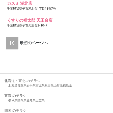
カスミ 湖北店
千葉県我孫子市湖北台1丁目18番7号
くすりの福太郎 天王台店
千葉県我孫子市天王台2-10-7
最初のページへ
北海道・東北 のチラシ
北海道
青森県
岩手県
宮城県
秋田県
山形県
福島県
東海 のチラシ
岐阜県
静岡県
愛知県
三重県
四国 のチラシ