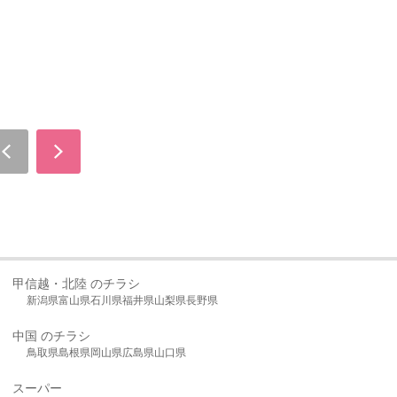
甲信越・北陸 のチラシ
新潟県
富山県
石川県
福井県
山梨県
長野県
中国 のチラシ
鳥取県
島根県
岡山県
広島県
山口県
スーパー