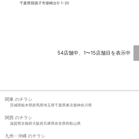
千葉県我孫子市柴崎台5-1-20
54店舗中、1〜15店舗目を表示中
関東 のチラシ
茨城県
栃木県
群馬県
埼玉県
千葉県
東京都
神奈川県
関西 のチラシ
滋賀県
京都府
大阪府
兵庫県
奈良県
和歌山県
九州・沖縄 のチラシ