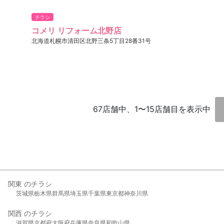
チラシ
コメリ リフォーム北野店
北海道札幌市清田区北野三条5丁目28番31号
67店舗中、1〜15店舗目を表示中
関東 のチラシ
茨城県
栃木県
群馬県
埼玉県
千葉県
東京都
神奈川県
関西 のチラシ
滋賀県
京都府
大阪府
兵庫県
奈良県
和歌山県