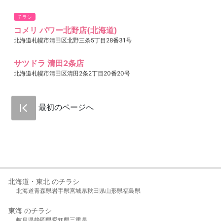
チラシ
コメリ パワー北野店(北海道)
北海道札幌市清田区北野三条5丁目28番31号
サツドラ 清田2条店
北海道札幌市清田区清田2条2丁目20番20号
最初のページへ
北海道・東北 のチラシ
北海道
青森県
岩手県
宮城県
秋田県
山形県
福島県
東海 のチラシ
岐阜県
静岡県
愛知県
三重県