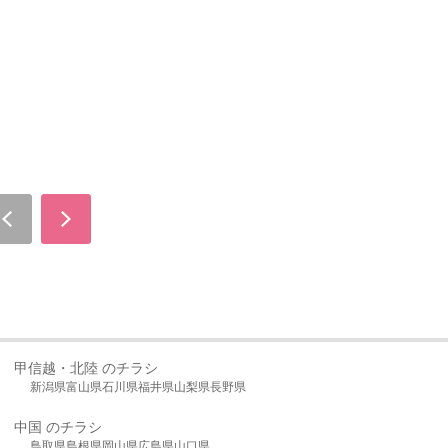
甲信越・北陸 のチラシ
新潟県
富山県
石川県
福井県
山梨県
長野県
中国 のチラシ
鳥取県
島根県
岡山県
広島県
山口県