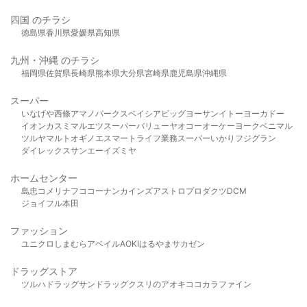
四国 のチラシ
徳島県
香川県
愛媛県
高知県
九州・沖縄 のチラシ
福岡県
佐賀県
長崎県
熊本県
大分県
宮崎県
鹿児島県
沖縄県
スーパー
いなげや
西條
アマノパークス
ベイシア
ビッグヨーサン
イトーヨーカドー
イオン
カスミ
マルエツ
スーパーバリュー
ヤオコー
オーケー
ヨークベニマル
ツルヤ
マルト
オギノ
エスマート
ライフ
業務スーパー
いかり
フジグラン
ダイレックス
サンエー
イズミヤ
ホームセンター
島忠
コメリ
ナフコ
コーナン
カインズ
アストロプロダクツ
DCM
ジョイフル本田
ファッション
ユニクロ
しまむら
アベイル
AOKI
はるやま
サカゼン
ドラッグストア
ツルハドラッグ
サンドラッグ
クスリのアオキ
ココカラファイン