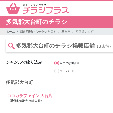
多気郡大台町のチラシ
ホーム
都道府県からチラシを探す
三重県
多気郡大台町
多気郡大台町のチラシ掲載店舗
（3店舗
ジャンルで絞り込み
全てのお店
(3)
スーパー
(1)
多気郡大台町
ココカラファイン 大台店
三重県多気郡大台町佐原610-1