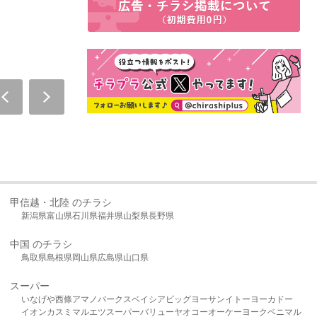
甲信越・北陸 のチラシ
新潟県
富山県
石川県
福井県
山梨県
長野県
中国 のチラシ
鳥取県
島根県
岡山県
広島県
山口県
スーパー
いなげや
西條
アマノパークス
ベイシア
ビッグヨーサン
イトーヨーカドー
イオン
カスミ
マルエツ
スーパーバリュー
ヤオコー
オーケー
ヨークベニマル