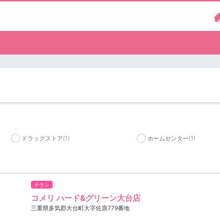
）
ドラッグストア
(1)
ホームセンター
(1)
チラシ
コメリ ハード&グリーン大台店
三重県多気郡大台町大字佐原779番地