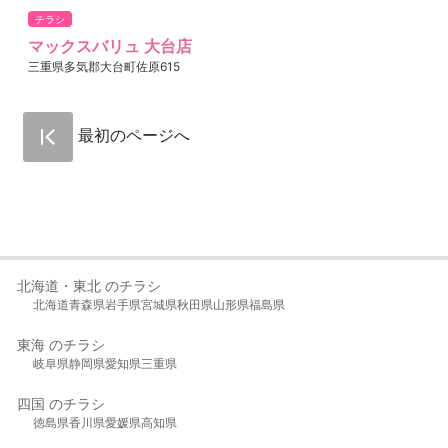
チラシ
マックスバリュ 大台店
三重県多気郡大台町佐原615
最初のページへ
北海道・東北 のチラシ
北海道
青森県
岩手県
宮城県
秋田県
山形県
福島県
東海 のチラシ
岐阜県
静岡県
愛知県
三重県
四国 のチラシ
徳島県
香川県
愛媛県
高知県