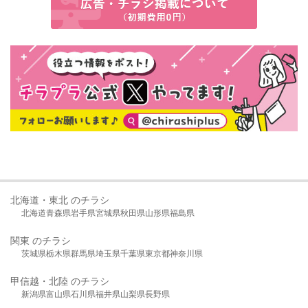
北海道・東北 のチラシ
北海道
青森県
岩手県
宮城県
秋田県
山形県
福島県
関東 のチラシ
茨城県
栃木県
群馬県
埼玉県
千葉県
東京都
神奈川県
甲信越・北陸 のチラシ
新潟県
富山県
石川県
福井県
山梨県
長野県