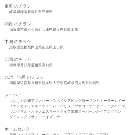
東海 のチラシ
岐阜県
静岡県
愛知県
三重県
関西 のチラシ
滋賀県
京都府
大阪府
兵庫県
奈良県
和歌山県
中国 のチラシ
鳥取県
島根県
岡山県
広島県
山口県
四国 のチラシ
徳島県
香川県
愛媛県
高知県
九州・沖縄 のチラシ
福岡県
佐賀県
長崎県
熊本県
大分県
宮崎県
鹿児島県
沖縄県
スーパー
いなげや
西條
アマノパークス
ベイシア
ビッグヨーサン
イトーヨーカドー
イオン
カスミ
マルエツ
スーパーバリュー
ヤオコー
オーケー
ヨークベニマル
ツルヤ
マルト
オギノ
エスマート
ライフ
業務スーパー
いかり
フジグラン
ダイレックス
サンエー
イズミヤ
ホームセンター
島忠
コメリ
ナフコ
コーナン
カインズ
アストロプロダクツ
DCM