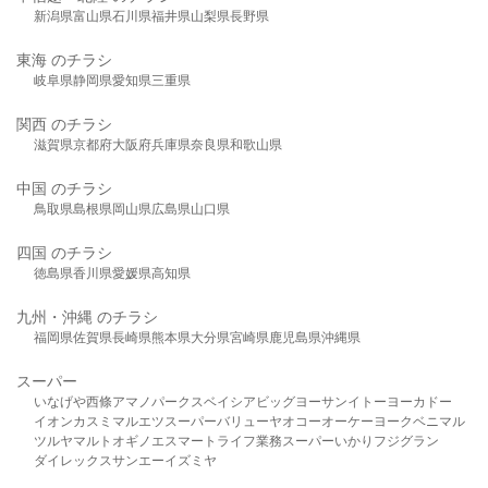
新潟県
富山県
石川県
福井県
山梨県
長野県
東海 のチラシ
岐阜県
静岡県
愛知県
三重県
関西 のチラシ
滋賀県
京都府
大阪府
兵庫県
奈良県
和歌山県
中国 のチラシ
鳥取県
島根県
岡山県
広島県
山口県
四国 のチラシ
徳島県
香川県
愛媛県
高知県
九州・沖縄 のチラシ
福岡県
佐賀県
長崎県
熊本県
大分県
宮崎県
鹿児島県
沖縄県
スーパー
いなげや
西條
アマノパークス
ベイシア
ビッグヨーサン
イトーヨーカドー
イオン
カスミ
マルエツ
スーパーバリュー
ヤオコー
オーケー
ヨークベニマル
ツルヤ
マルト
オギノ
エスマート
ライフ
業務スーパー
いかり
フジグラン
ダイレックス
サンエー
イズミヤ