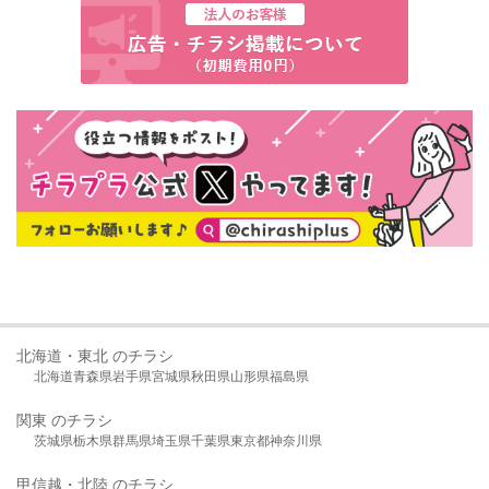
北海道・東北 のチラシ
北海道
青森県
岩手県
宮城県
秋田県
山形県
福島県
関東 のチラシ
茨城県
栃木県
群馬県
埼玉県
千葉県
東京都
神奈川県
甲信越・北陸 のチラシ