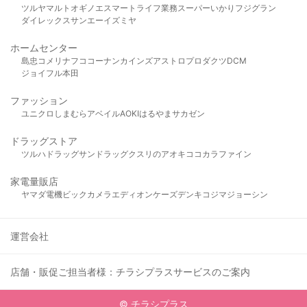
ツルヤ
マルト
オギノ
エスマート
ライフ
業務スーパー
いかり
フジグラン
ダイレックス
サンエー
イズミヤ
ホームセンター
島忠
コメリ
ナフコ
コーナン
カインズ
アストロプロダクツ
DCM
ジョイフル本田
ファッション
ユニクロ
しまむら
アベイル
AOKI
はるやま
サカゼン
ドラッグストア
ツルハドラッグ
サンドラッグ
クスリのアオキ
ココカラファイン
家電量販店
ヤマダ電機
ビックカメラ
エディオン
ケーズデンキ
コジマ
ジョーシン
運営会社
店舗・販促ご担当者様：チラシプラスサービスのご案内
© チラシプラス