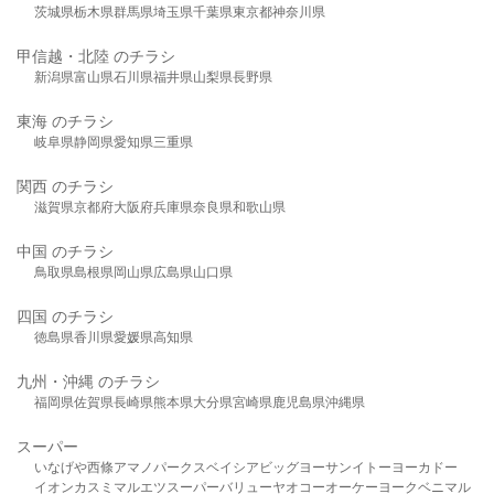
茨城県
栃木県
群馬県
埼玉県
千葉県
東京都
神奈川県
甲信越・北陸 のチラシ
新潟県
富山県
石川県
福井県
山梨県
長野県
東海 のチラシ
岐阜県
静岡県
愛知県
三重県
関西 のチラシ
滋賀県
京都府
大阪府
兵庫県
奈良県
和歌山県
中国 のチラシ
鳥取県
島根県
岡山県
広島県
山口県
四国 のチラシ
徳島県
香川県
愛媛県
高知県
九州・沖縄 のチラシ
福岡県
佐賀県
長崎県
熊本県
大分県
宮崎県
鹿児島県
沖縄県
スーパー
いなげや
西條
アマノパークス
ベイシア
ビッグヨーサン
イトーヨーカドー
イオン
カスミ
マルエツ
スーパーバリュー
ヤオコー
オーケー
ヨークベニマル