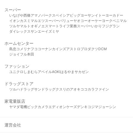
スーパー
いなげや
西條
アマノパークス
ベイシア
ビッグヨーサン
イトーヨーカドー
イオン
カスミ
マルエツ
スーパーバリュー
ヤオコー
オーケー
ヨークベニマル
ツルヤ
マルト
オギノ
エスマート
ライフ
業務スーパー
いかり
フジグラン
ダイレックス
サンエー
イズミヤ
ホームセンター
島忠
コメリ
ナフコ
コーナン
カインズ
アストロプロダクツ
DCM
ジョイフル本田
ファッション
ユニクロ
しまむら
アベイル
AOKI
はるやま
サカゼン
ドラッグストア
ツルハドラッグ
サンドラッグ
クスリのアオキ
ココカラファイン
家電量販店
ヤマダ電機
ビックカメラ
エディオン
ケーズデンキ
コジマ
ジョーシン
運営会社