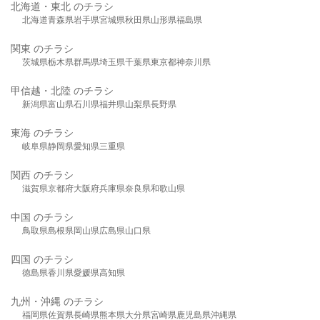
北海道・東北 のチラシ
北海道
青森県
岩手県
宮城県
秋田県
山形県
福島県
関東 のチラシ
茨城県
栃木県
群馬県
埼玉県
千葉県
東京都
神奈川県
甲信越・北陸 のチラシ
新潟県
富山県
石川県
福井県
山梨県
長野県
東海 のチラシ
岐阜県
静岡県
愛知県
三重県
関西 のチラシ
滋賀県
京都府
大阪府
兵庫県
奈良県
和歌山県
中国 のチラシ
鳥取県
島根県
岡山県
広島県
山口県
四国 のチラシ
徳島県
香川県
愛媛県
高知県
九州・沖縄 のチラシ
福岡県
佐賀県
長崎県
熊本県
大分県
宮崎県
鹿児島県
沖縄県