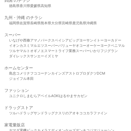
四国 のチラシ
徳島県
香川県
愛媛県
高知県
九州・沖縄 のチラシ
福岡県
佐賀県
長崎県
熊本県
大分県
宮崎県
鹿児島県
沖縄県
スーパー
いなげや
西條
アマノパークス
ベイシア
ビッグヨーサン
イトーヨーカドー
イオン
カスミ
マルエツ
スーパーバリュー
ヤオコー
オーケー
ヨークベニマル
ツルヤ
マルト
オギノ
エスマート
ライフ
業務スーパー
いかり
フジグラン
ダイレックス
サンエー
イズミヤ
ホームセンター
島忠
コメリ
ナフコ
コーナン
カインズ
アストロプロダクツ
DCM
ジョイフル本田
ファッション
ユニクロ
しまむら
アベイル
AOKI
はるやま
サカゼン
ドラッグストア
ツルハドラッグ
サンドラッグ
クスリのアオキ
ココカラファイン
家電量販店
ヤマダ電機
ビックカメラ
エディオン
ケーズデンキ
コジマ
ジョーシン