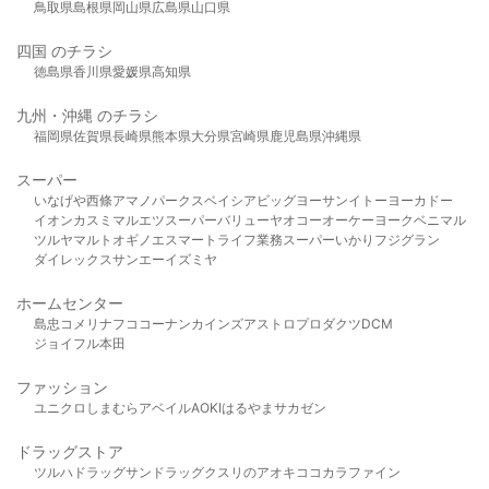
鳥取県
島根県
岡山県
広島県
山口県
四国 のチラシ
徳島県
香川県
愛媛県
高知県
九州・沖縄 のチラシ
福岡県
佐賀県
長崎県
熊本県
大分県
宮崎県
鹿児島県
沖縄県
スーパー
いなげや
西條
アマノパークス
ベイシア
ビッグヨーサン
イトーヨーカドー
イオン
カスミ
マルエツ
スーパーバリュー
ヤオコー
オーケー
ヨークベニマル
ツルヤ
マルト
オギノ
エスマート
ライフ
業務スーパー
いかり
フジグラン
ダイレックス
サンエー
イズミヤ
ホームセンター
島忠
コメリ
ナフコ
コーナン
カインズ
アストロプロダクツ
DCM
ジョイフル本田
ファッション
ユニクロ
しまむら
アベイル
AOKI
はるやま
サカゼン
ドラッグストア
ツルハドラッグ
サンドラッグ
クスリのアオキ
ココカラファイン