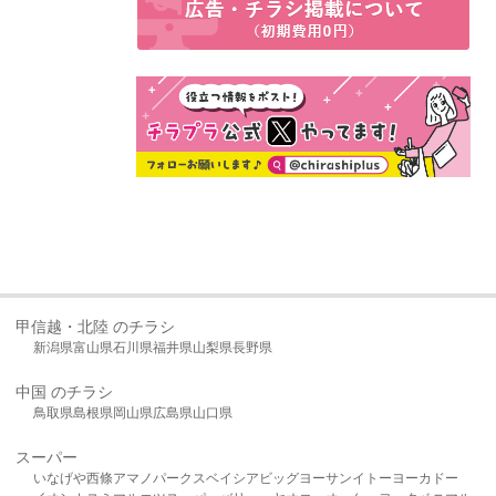
甲信越・北陸 のチラシ
新潟県
富山県
石川県
福井県
山梨県
長野県
中国 のチラシ
鳥取県
島根県
岡山県
広島県
山口県
スーパー
いなげや
西條
アマノパークス
ベイシア
ビッグヨーサン
イトーヨーカドー