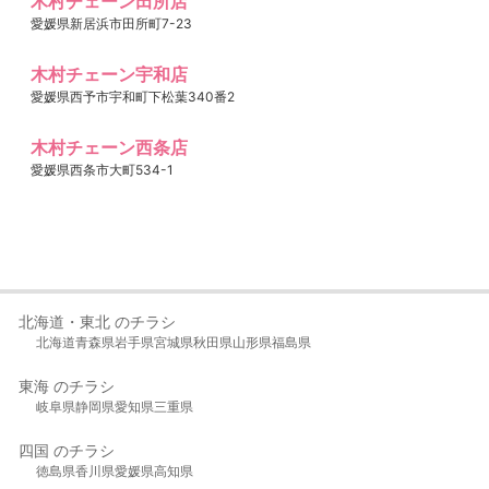
木村チェーン田所店
愛媛県新居浜市田所町7-23
木村チェーン宇和店
愛媛県西予市宇和町下松葉340番2
木村チェーン西条店
愛媛県西条市大町534-1
北海道・東北 のチラシ
北海道
青森県
岩手県
宮城県
秋田県
山形県
福島県
東海 のチラシ
岐阜県
静岡県
愛知県
三重県
四国 のチラシ
徳島県
香川県
愛媛県
高知県