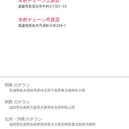
木村チェーン上原店
愛媛県新居浜市中村3丁目7-33
木村チェーン丹原店
愛媛県西条市丹原町今井236-1
関東 のチラシ
茨城県
栃木県
群馬県
埼玉県
千葉県
東京都
神奈川県
関西 のチラシ
滋賀県
京都府
大阪府
兵庫県
奈良県
和歌山県
九州・沖縄 のチラシ
福岡県
佐賀県
長崎県
熊本県
大分県
宮崎県
鹿児島県
沖縄県